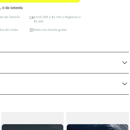
4
,
0
de interés
as sin interés
Envío RM a $3.190 y Regiones a
$5.490
os sin costo
Retiro en tienda gratis