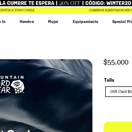
ENVÍOS A TODO CHILE
CAMBIOS ILIMITADOS SIN
 In
Hombre
Mujer
Equipamiento
Special Pr
$
55
.
000
Talla
Gift Card $5