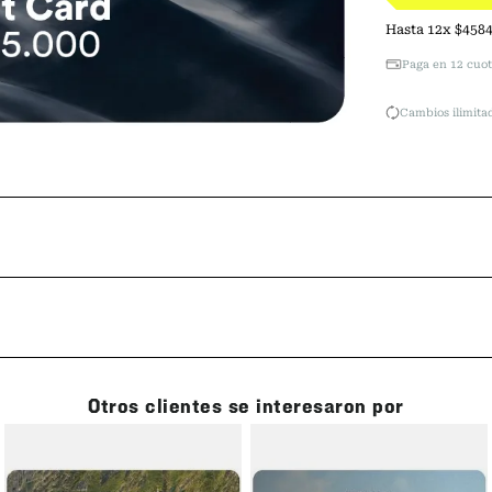
Hasta
12
x
$
458
Paga en 12 cuot
Cambios ilimitad
Otros clientes se interesaron por