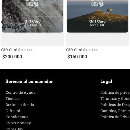
Gift Card $200.000
Gift Card $150.000
$
200
.
000
$
150
.
000
Servicio al consumidor
Legal
Centro de Ayuda
Política de priv
Tiendas
Términos y Cond
Retiro en tienda
Políticas de De
Giftcard
Cambios, Retrac
Contáctanos
Política de Priv
CyberMonday
CyberDay