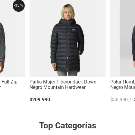
-
35 %
 Full Zip
Parka Mujer Tiberondack Down
Polar Hombr
r
Negro Mountain Hardwear
Negro Moun
$
209
.
990
$
56
.
990
Top Categorías