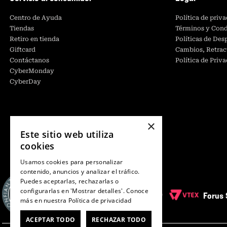
Centro de Ayuda
Política de priv
Tiendas
Términos y Cond
Retiro en tienda
Políticas de De
Giftcard
Cambios, Retrac
Contáctanos
Política de Priv
CyberMonday
CyberDay
×
Este sitio web utiliza
cookies
Usamos cookies para personalizar
contenido, anuncios y analizar el tráfico.
Puedes aceptarlas, rechazarlas o
configurarlas en 'Mostrar detalles'. Conoce
Forus 
más en nuestra
Política de privacidad
ACEPTAR TODO
RECHAZAR TODO