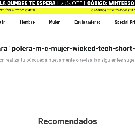
ENVÍOS A TODO CHILE
CAMBIOS ILIMITADOS SIN
 In
Hombre
Mujer
Equipamiento
Special Pr
bin
ra "
polera-m-c-mujer-wicked-tech-shor
n
r
$
20
.
993
Recomendados