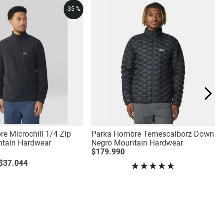
-
35 %
e Microchill 1/4 Zip
Parka Hombre Temescalborz Down
tain Hardwear
Negro Mountain Hardwear
$
179
.
990
$
37
.
044
★
★
★
★
★