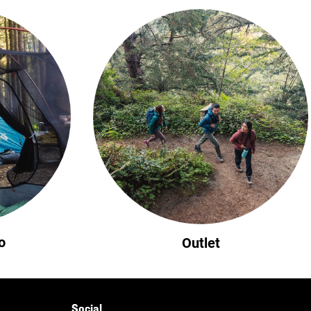
o
Outlet
Social