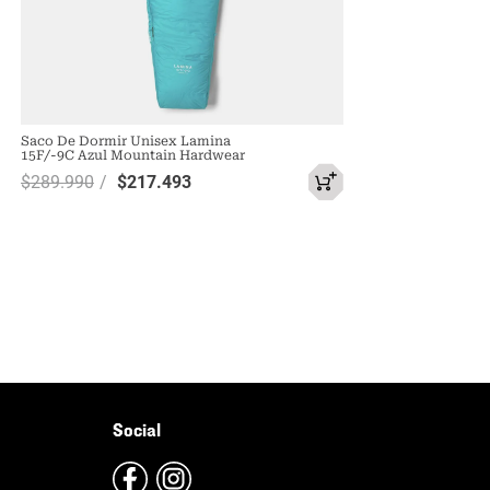
Saco De Dormir Unisex Lamina
15F/-9C Azul Mountain Hardwear
$
289
.
990
$
217
.
493
Social