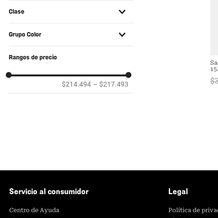
Si
Clase
Accesorios
Grupo Color
Azul
Rangos de precio
Sa
Blanco
15
Ha
$
$214.494
–
$217.493
Servicio al consumidor
Legal
Centro de Ayuda
Política de priv