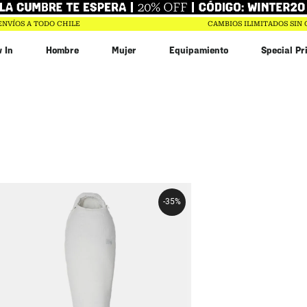
ENVÍOS A TODO CHILE
CAMBIOS ILIMITADOS SIN
 In
Hombre
Mujer
Equipamiento
Special Pr
-
35 %
Saco de dormir Lamina Eco AF 15F/-9C
Reg Blanco Mountain Hardwear
$
329
.
990
$
214
.
494
-
35%