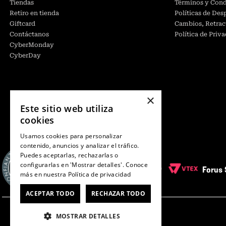
Tiendas
Términos y Cond
Retiro en tienda
Políticas de De
Giftcard
Cambios, Retrac
Contáctanos
Política de Priv
CyberMonday
CyberDay
×
Este sitio web utiliza
cookies
Usamos cookies para personalizar
contenido, anuncios y analizar el tráfico.
Puedes aceptarlas, rechazarlas o
configurarlas en 'Mostrar detalles'. Conoce
Forus 
más en nuestra
Política de privacidad
ACEPTAR TODO
RECHAZAR TODO
MOSTRAR DETALLES