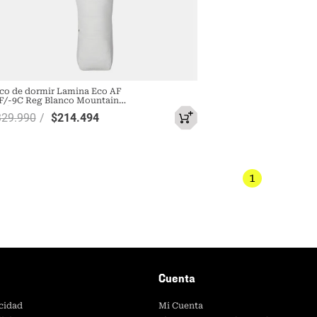
co de dormir Lamina Eco AF
F/-9C Reg Blanco Mountain
rdwear
329
.
990
$
214
.
494
1
Cuenta
acidad
Mi Cuenta