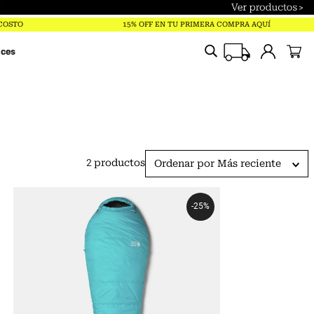
Sugerencias
 COSTO
15% OFF EN TU PRIMERA COMPRA AQUÍ
saco lamina
ices
Equipamiento
Sacos De Dormir
camisa
saco dormir
2
productos
Ordenar por
Más reciente
lamina
mountain hardwear lamina
-
25%