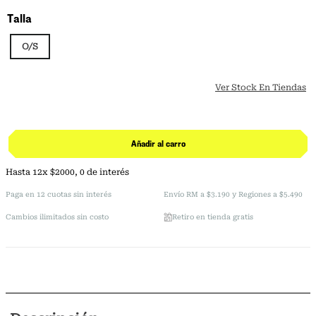
Talla
O/S
Ver Stock En Tiendas
Añadir al carro
Hasta
12
x
$
2000
,
0
de interés
Paga en 12 cuotas sin interés
Envío RM a $3.190 y Regiones a $5.490
Cambios ilimitados sin costo
Retiro en tienda gratis