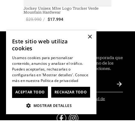
Jockey Unisex Mhw Logo Trucker Verde
Mountain Hardwear
$
29
.
990
$
17
.
994
×
Este sitio web utiliza
¡Ofertas semanales!
cookies
Usamos cookies para personalizar
¿
Quieres adelantarte a lo último para la temporada que
contenido, anuncios y analizar el tráfico.
ya viene? Regístrate, suscríbete y sé uno de los
primeros en conocer nuestras promociones.
Puedes aceptarlas, rechazarlas o
configurarlas en 'Mostrar detalles'. Conoce
más en nuestra
Política de privacidad
ACEPTAR TODO
RECHAZAR TODO
He leído y acepto las
Políticas de Privacidad de
Marketing
.
*
MOSTRAR DETALLES
@Contáctanos