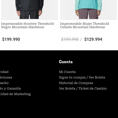
Impermeable Hombre Threshold
Impermeable Mujer Threshold
Negro Mountain Hardwear
Celeste Mountain Hardwear
$
199
.
990
$
199
.
990
$
129
.
994
Cuenta
acidad
Mi Cuenta
iciones
Sigue tu compra / Ver Boleta
spacho
Historial de Compras
to y Garantía
Ver Boleta / Ticket de Cambio
acidad de Marketing