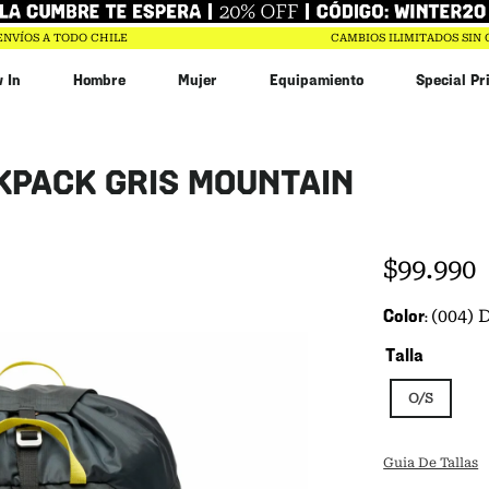
ENVÍOS A TODO CHILE
CAMBIOS ILIMITADOS SIN
 In
Hombre
Mujer
Equipamiento
Special Pr
KPACK GRIS MOUNTAIN
$
99
.
990
Color
(004)
Talla
O/S
Guia De Tallas