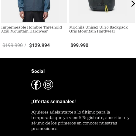
Impermeable Hombre Threshold
Mochila Unisex Ul 20 Backpack
Azul Mountain Hardwear
Gris Mountain Hardwear
$
199
.
990
$
129
.
994
$
99
.
990
Social
¡Ofertas semanales!
¿
Quieres adelantarte a lo último para la
temporada que ya viene? Regístrate, suscríbete y
sé uno de los primeros en conocer nuestras
promociones.