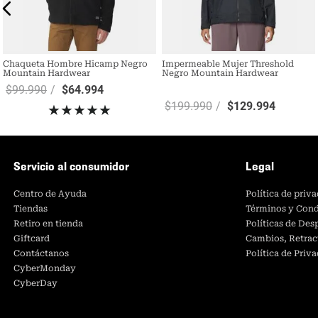
Chaqueta Hombre Hicamp Negro
Impermeable Mujer Threshold
Mountain Hardwear
Negro Mountain Hardwear
$
99
.
990
$
64
.
994
$
199
.
990
$
129
.
994
★
★
★
★
★
Servicio al consumidor
Legal
Centro de Ayuda
Política de priv
Tiendas
Términos y Cond
Retiro en tienda
Políticas de De
Giftcard
Cambios, Retrac
Contáctanos
Política de Priv
CyberMonday
CyberDay