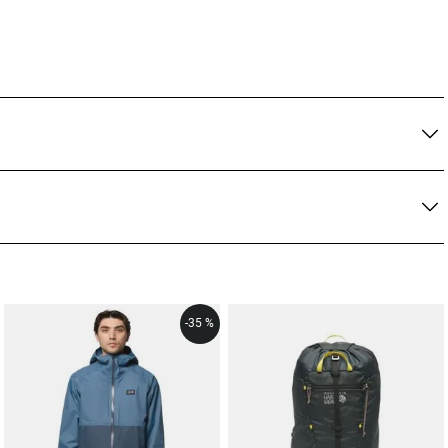
-
35 %