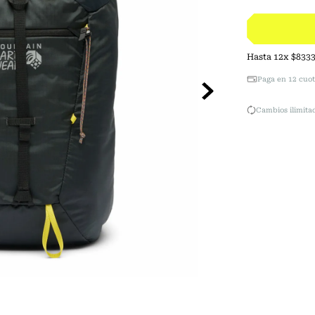
Hasta
12
x
$
833
Paga en 12 cuot
Cambios ilimitad