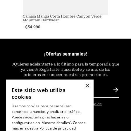
Camisa Manga Corta Hombre Canyon Verde
Mountain Hardwear
$
54
.
990
¡Ofertas semanales!
¿
Quieres adelantarte a lo último para la temporada que
ya viene? Regístrate, suscríbete y sé uno de los
primeros en conocer nuestras promociones.
×
Este sitio web utiliza
cookies
He leído y acepto las
Políticas de Privacidad de
Usamos cookies para personalizar
Marketing
.
*
contenido, anuncios y analizar el tráfico.
Puedes aceptarlas, rechazarlas o
configurarlas en 'Mostrar detalles'. Conoce
más en nuestra
Política de privacidad