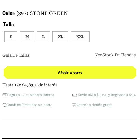
Color
(397) STONE GREEN
Talla
S
M
L
XL
XXL
Ver Stock En Tiendas
Guia De Tallas
Añadir al carro
Hasta
12
x
$
4583
,
0
de interés
Paga en 12 cuotas sin interés
Envío RM a $3.190 y Regiones a $5.490
Cambios ilimitados sin costo
Retiro en tienda gratis