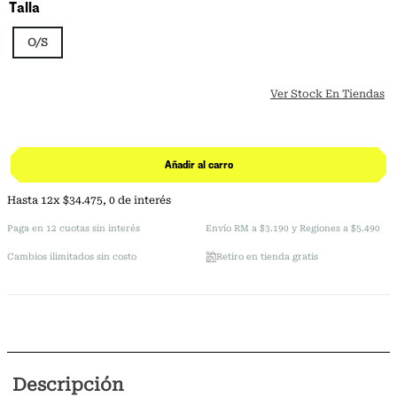
Talla
O/S
Ver Stock En Tiendas
Añadir al carro
Hasta
12
x
$
34
.
475
,
0
de interés
Paga en 12 cuotas sin interés
Envío RM a $3.190 y Regiones a $5.490
Cambios ilimitados sin costo
Retiro en tienda gratis
Descripción