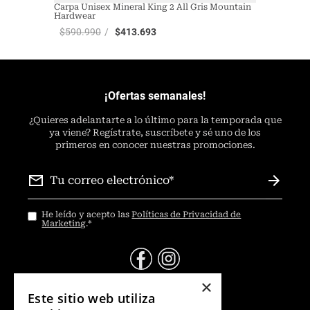
Carpa Unisex Mineral King 2 All Gris Mountain
Hardwear
$
590
.
990
$
413
.
693
¡Ofertas semanales!
¿
Quieres adelantarte a lo último para la temporada que
ya viene? Regístrate, suscríbete y sé uno de los
primeros en conocer nuestras promociones.
He leído y acepto las
Políticas de Privacidad de
Marketing
.
*
×
@Contáctanos
Este sitio web utiliza