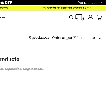
Términos más buscados
 COSTO
15% OFF EN TU PRIMERA COMPRA AQUÍ
trailverse
ices
parka
polar
0
productos
Ordenar por
Más reciente
pantalones
gorro
chaqueta
producto
guantes
mochila
jockey
saco lamina