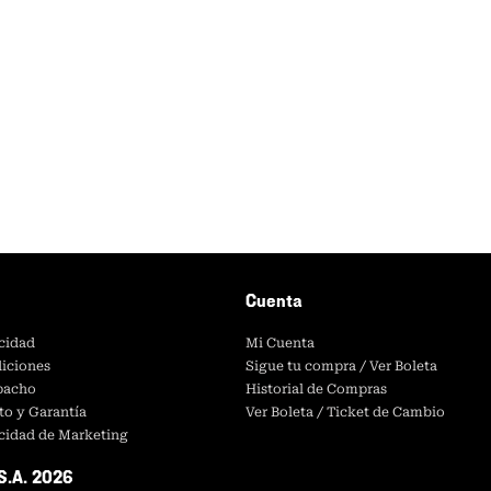
Cuenta
acidad
Mi Cuenta
iciones
Sigue tu compra / Ver Boleta
spacho
Historial de Compras
to y Garantía
Ver Boleta / Ticket de Cambio
acidad de Marketing
S.A. 2026