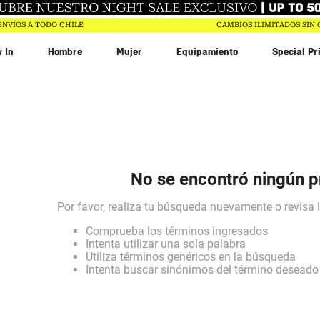
ENVÍOS A TODO CHILE
CAMBIOS ILIMITADOS SIN
 In
Hombre
Mujer
Equipamiento
Special Pr
ujer
hdown
in
ar
90
$
173
.
994
No se encontró ningún 
Comprueba los términos ingresados
Intenta utilizar una sola palabra
Utiliza términos genéricos en la búsqueda
Intenta buscar sinónimos del término deseado