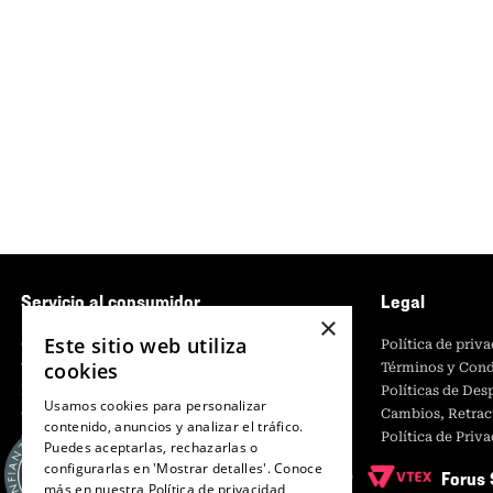
Servicio al consumidor
Legal
×
Este sitio web utiliza
Centro de Ayuda
Política de priv
cookies
Tiendas
Términos y Cond
Retiro en tienda
Políticas de De
Usamos cookies para personalizar
Giftcard
Cambios, Retrac
contenido, anuncios y analizar el tráfico.
Contáctanos
Política de Priv
Puedes aceptarlas, rechazarlas o
CyberMonday
configurarlas en 'Mostrar detalles'. Conoce
Forus 
CyberDay
más en nuestra
Política de privacidad