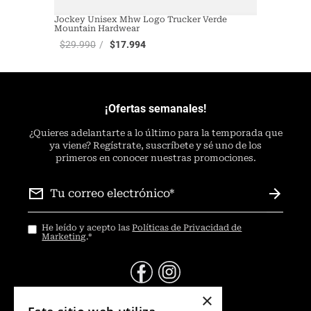
Jockey Unisex Mhw Logo Trucker Verde
Mountain Hardwear
$
29
.
990
$
17
.
994
¡Ofertas semanales!
¿
Quieres adelantarte a lo último para la temporada que
ya viene? Regístrate, suscríbete y sé uno de los
primeros en conocer nuestras promociones.
He leído y acepto las
Políticas de Privacidad de
Marketing
.
*
×
@Contáctanos