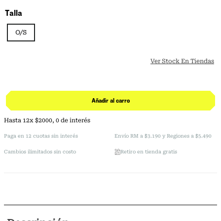
Talla
O/S
Ver Stock En Tiendas
Añadir al carro
Hasta
12
x
$
2000
,
0
de interés
Paga en 12 cuotas sin interés
Envío RM a $3.190 y Regiones a $5.490
Cambios ilimitados sin costo
Retiro en tienda gratis