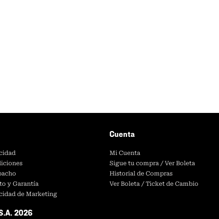
Cuenta
acidad
Mi Cuenta
iciones
Sigue tu compra / Ver Boleta
spacho
Historial de Compras
to y Garantía
Ver Boleta / Ticket de Cambio
acidad de Marketing
S.A. 2026