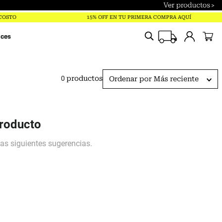
Términos más buscados
 COSTO
15% OFF EN TU PRIMERA COMPRA AQUÍ
trailverse
ices
parka
polar
0
productos
Ordenar por
Más reciente
pantalones
gorro
chaqueta
producto
jockey
mochila
guantes
mujer