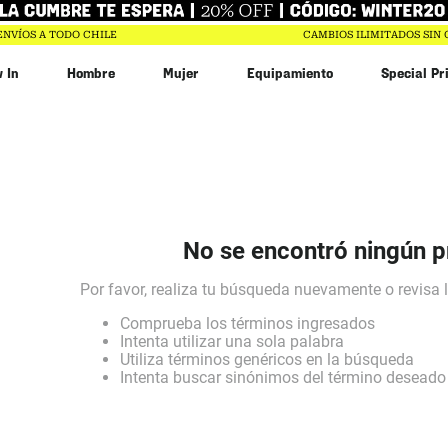
ENVÍOS A TODO CHILE
CAMBIOS ILIMITADOS SIN
 In
Hombre
Mujer
Equipamiento
Special Pr
bin
n
r
$
20
.
993
No se encontró ningún 
Comprueba los términos ingresados
Intenta utilizar una sola palabra
Utiliza términos genéricos en la búsqueda
Intenta buscar sinónimos del término deseado