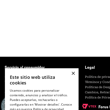
Servicio al consumidor
Legal
×
Este sitio web utiliza
Centro de Ayuda
Política de priv
cookies
Tiendas
Términos y Cond
Retiro en tienda
Políticas de De
Usamos cookies para personalizar
Giftcard
Cambios, Retrac
contenido, anuncios y analizar el tráfico.
Contáctanos
Política de Priv
Puedes aceptarlas, rechazarlas o
CyberMonday
configurarlas en 'Mostrar detalles'. Conoce
Forus 
CyberDay
más en nuestra
Política de privacidad