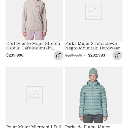
Cortaviento Mujer Stretch
Parka Mujer Stretchdown
Ozonic Café Mountain
Negro Mountain Hardwear
Hardwear
$
239
.
990
$
289
.
990
$
202
.
993
Polar Mujer Microchill Full
Parka de Pluma Mujer