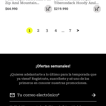
Zip Azul Mountain
Tiberondack Hoody Azul
Hardwear
Mountain Hardwear
$
64
.
990
$
219
.
990
1
2
3
4
...
7
¡Ofertas semanales!
¿
Quieres adelantarte a lo último para la temporada que
ya viene? Regístrate, suscríbete y sé uno de los
primeros en conocer nuestras promociones.