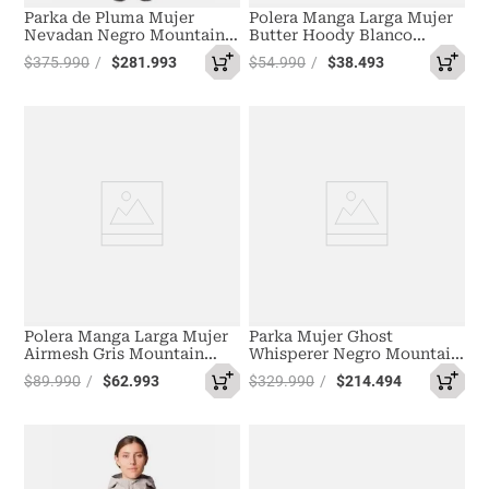
Parka de Pluma Mujer
Polera Manga Larga Mujer
Nevadan Negro Mountain
Butter Hoody Blanco
Hardwear
Mountain Hardwear
$
375
.
990
$
281
.
993
$
54
.
990
$
38
.
493
Polera Manga Larga Mujer
Parka Mujer Ghost
Airmesh Gris Mountain
Whisperer Negro Mountain
Hardwear
Hardwear
$
89
.
990
$
62
.
993
$
329
.
990
$
214
.
494