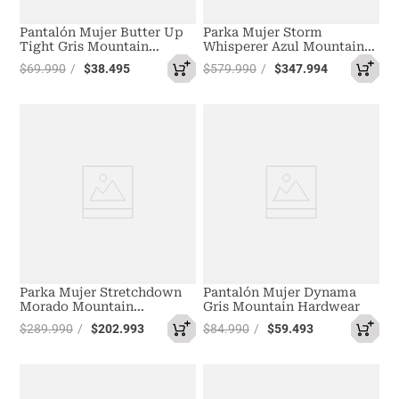
Pantalón Mujer Butter Up
Parka Mujer Storm
Tight Gris Mountain
Whisperer Azul Mountain
Hardwear
Hardwear
$
69
.
990
$
38
.
495
$
579
.
990
$
347
.
994
Parka Mujer Stretchdown
Pantalón Mujer Dynama
Morado Mountain
Gris Mountain Hardwear
Hardwear
$
289
.
990
$
202
.
993
$
84
.
990
$
59
.
493