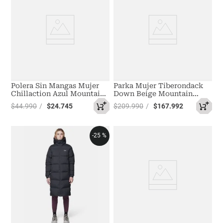
Polera Sin Mangas Mujer
Parka Mujer Tiberondack
Chillaction Azul Mountain
Down Beige Mountain
Hardwear
Hardwear
$
44
.
990
$
24
.
745
$
209
.
990
$
167
.
992
-
25 %