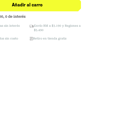
Añadir al carro
00
,
0
de interés
as sin interés
Envío RM a $3.190 y Regiones a
$5.490
os sin costo
Retiro en tienda gratis