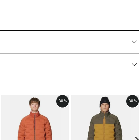
-
30 %
-
30 %