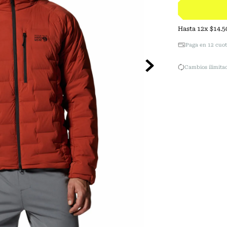
Hasta
12
x
$
14
.
5
Paga en 12 cuot
Cambios ilimitad