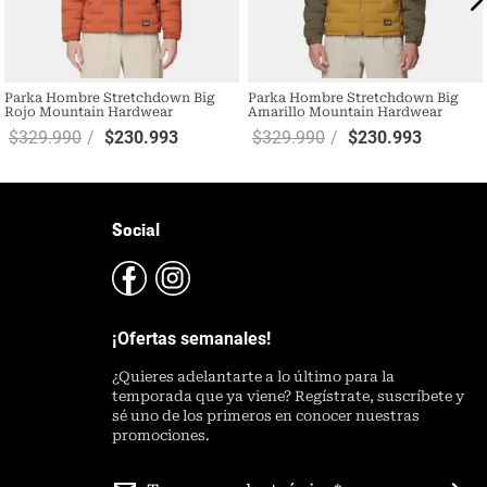
Parka Hombre Stretchdown Big
Parka Hombre Stretchdown Big
Rojo Mountain Hardwear
Amarillo Mountain Hardwear
$
329
.
990
$
230
.
993
$
329
.
990
$
230
.
993
Social
¡Ofertas semanales!
¿
Quieres adelantarte a lo último para la
temporada que ya viene? Regístrate, suscríbete y
sé uno de los primeros en conocer nuestras
promociones.