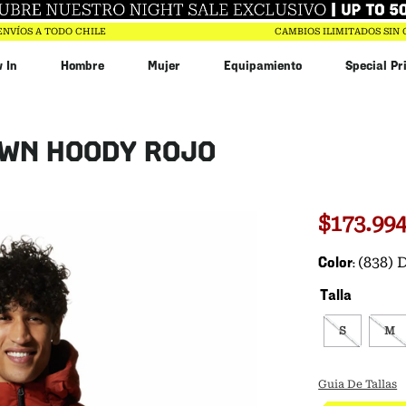
ENVÍOS A TODO CHILE
CAMBIOS ILIMITADOS SIN
 In
Hombre
Mujer
Equipamiento
Special Pr
ujer
hdown
WN HOODY ROJO
in
ar
90
$
173
.
99
$
173
.
994
Color
(838)
Talla
S
M
Guia De Tallas