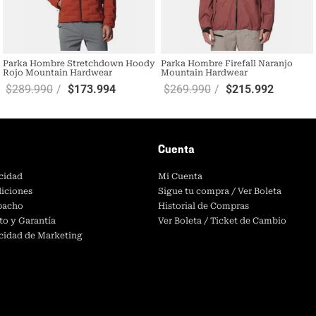
Parka Hombre Stretchdown Hoody
Parka Hombre Firefall Naranjo
Rojo Mountain Hardwear
Mountain Hardwear
$
289
.
990
$
173
.
994
$
269
.
990
$
215
.
992
Cuenta
acidad
Mi Cuenta
iciones
Sigue tu compra / Ver Boleta
spacho
Historial de Compras
to y Garantía
Ver Boleta / Ticket de Cambio
acidad de Marketing