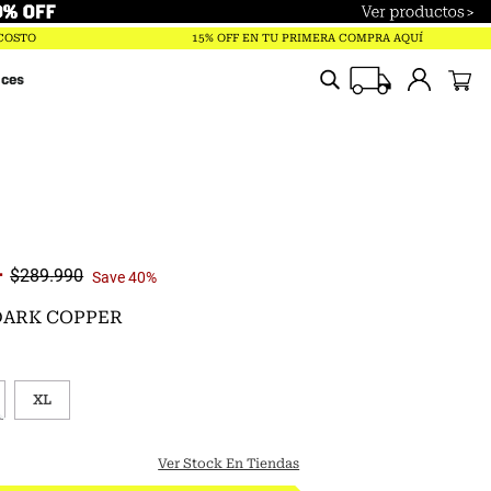
Términos más buscados
 COSTO
15% OFF EN TU PRIMERA COMPRA AQUÍ
trailverse
ices
parka
polar
pantalones
gorro
chaqueta
4
$
289
.
990
Save
40%
guantes
 DARK COPPER
mochila
jockey
XL
saco lamina
Ver Stock En Tiendas