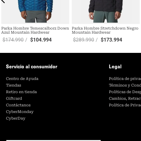
Parka Hombre Temescalborz Down
Parka Hombre Stretchdown Negro
Azul Mountain Hardwear
Mountain Hardwear
$
174
.
990
$
104
.
994
$
289
.
990
$
173
.
994
Servicio al consumidor
Legal
Centro de Ayuda
Política de priv
Tiendas
Términos y Cond
Retiro en tienda
Políticas de De
Giftcard
Cambios, Retrac
Contáctanos
Política de Priv
CyberMonday
CyberDay