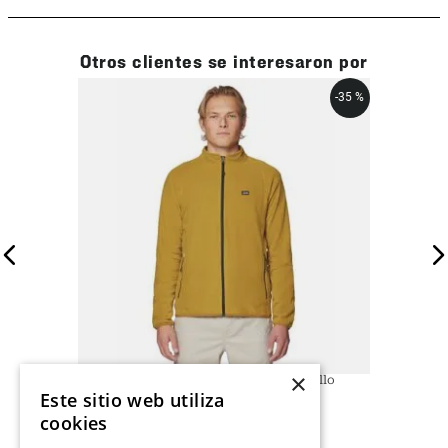
Otros clientes se interesaron por
-
35 %
×
Polar Hombre Microchill Full Zip Amarillo
Mountain Hardwear
Este sitio web utiliza
$
64
.
990
$
42
.
244
cookies