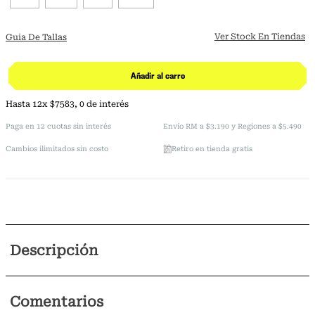
Ver Stock En Tiendas
Guia De Tallas
Añadir al carro
Hasta
12
x
$
7583
,
0
de interés
Paga en 12 cuotas sin interés
Envío RM a $3.190 y Regiones a $5.490
Cambios ilimitados sin costo
Retiro en tienda gratis
Descripción
Comentarios