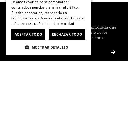
Usamos cookies para personalizar
contenido, anuncios y analizar el tráfico.
Puedes aceptarlas, rechazarlas o
¡Ofertas semanales!
configurarlas en 'Mostrar detalles'. Conoce
más en nuestra
Política de privacidad
¿
Quieres adelantarte a lo último para la temporada que
ya viene? Regístrate, suscríbete y sé uno de los
ACEPTAR TODO
RECHAZAR TODO
primeros en conocer nuestras promociones.
MOSTRAR DETALLES
He leído y acepto las
Políticas de Privacidad de
Marketing
.
*
@Contáctanos
Servicio al Consumidor
+
Centro de Ayuda
Legal
+
Tiendas
Política de Privacidad