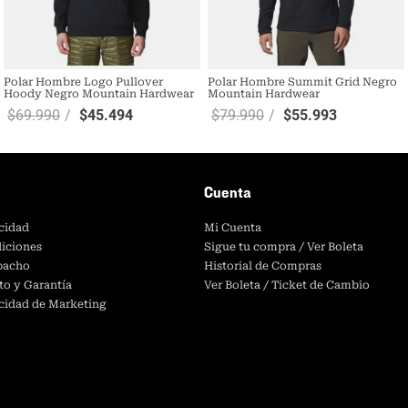
Polar Hombre Logo Pullover
Polar Hombre Summit Grid Negro
Hoody Negro Mountain Hardwear
Mountain Hardwear
$
69
.
990
$
45
.
494
$
79
.
990
$
55
.
993
Cuenta
acidad
Mi Cuenta
iciones
Sigue tu compra / Ver Boleta
spacho
Historial de Compras
to y Garantía
Ver Boleta / Ticket de Cambio
acidad de Marketing