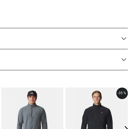
-
35 %