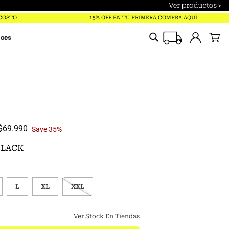
Términos más buscados
 COSTO
15% OFF EN TU PRIMERA COMPRA AQUÍ
trailverse
ices
parka
polar
pantalones
gorro
chaqueta
$
69
.
990
Save
35%
jockey
 BLACK
mochila
guantes
L
XL
XXL
mujer
Ver Stock En Tiendas