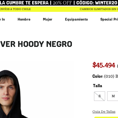
ENVÍOS A TODO CHILE
CAMBIOS ILIMITADOS SIN
 In
Hombre
Mujer
Equipamiento
Special Pr
bin
OVER HOODY NEGRO
n
r
$
20
.
993
$
45
.
494
Color
(010)
Talla
S
M
Guia De Tallas