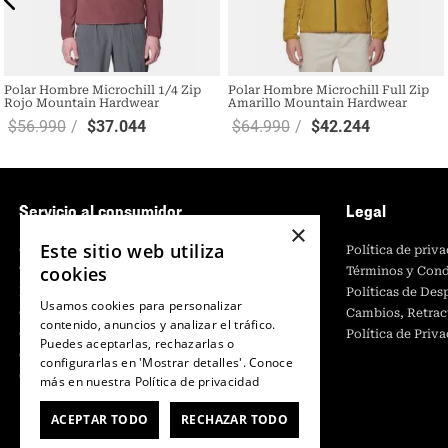
Polar Hombre Microchill 1/4 Zip
Polar Hombre Microchill Full Zip
Rojo Mountain Hardwear
Amarillo Mountain Hardwear
$
56
.
990
$
37
.
044
$
64
.
990
$
42
.
244
Servicio al consumidor
Legal
×
Este sitio web utiliza
Centro de Ayuda
Política de priv
cookies
Tiendas
Términos y Cond
Retiro en tienda
Políticas de De
Usamos cookies para personalizar
Giftcard
Cambios, Retrac
contenido, anuncios y analizar el tráfico.
Contáctanos
Política de Priv
Puedes aceptarlas, rechazarlas o
CyberMonday
configurarlas en 'Mostrar detalles'. Conoce
CyberDay
más en nuestra
Política de privacidad
ACEPTAR TODO
RECHAZAR TODO