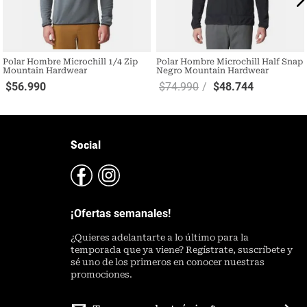
Polar Hombre Microchill 1/4 Zip
Polar Hombre Microchill Half Snap
Mountain Hardwear
Negro Mountain Hardwear
$
56
.
990
$
74
.
990
$
48
.
744
Social
¡Ofertas semanales!
¿
Quieres adelantarte a lo último para la
temporada que ya viene? Regístrate, suscríbete y
sé uno de los primeros en conocer nuestras
promociones.