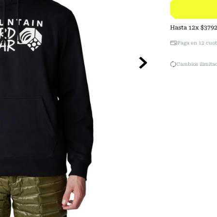
Hasta
12
x
$
379
Paga en 12 cuot
Cambios ilimitad