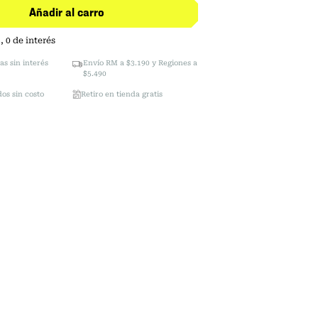
Añadir al carro
2
,
0
de interés
as sin interés
Envío RM a $3.190 y Regiones a
$5.490
os sin costo
Retiro en tienda gratis