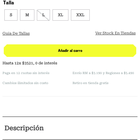
Talla
S
M
L
XL
XXL
Ver Stock En Tiendas
Guia De Tallas
Añadir al carro
Hasta
12
x
$
3521
,
0
de interés
Paga en 12 cuotas sin interés
Envío RM a $3.190 y Regiones a $5.490
Cambios ilimitados sin costo
Retiro en tienda gratis
Descripción