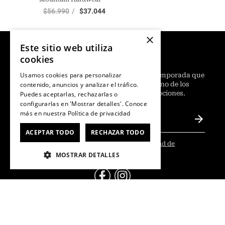
$
56
.
990
$
37
.
044
×
Este sitio web utiliza
¡Ofertas semanales!
cookies
Usamos cookies para personalizar
¿
Quieres adelantarte a lo último para la temporada que
contenido, anuncios y analizar el tráfico.
ya viene? Regístrate, suscríbete y sé uno de los
primeros en conocer nuestras promociones.
Puedes aceptarlas, rechazarlas o
configurarlas en 'Mostrar detalles'. Conoce
más en nuestra
Política de privacidad
ACEPTAR TODO
RECHAZAR TODO
He leído y acepto las
Políticas de Privacidad de
Marketing
.
*
MOSTRAR DETALLES
@Contáctanos
Servicio al Consumidor
+