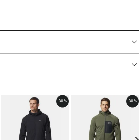
-
30 %
-
30 %