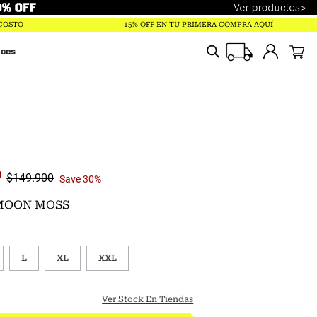
Términos más buscados
 COSTO
15% OFF EN TU PRIMERA COMPRA AQUÍ
trailverse
ices
polar
parka
pantalones
gorro
chaqueta
0
$
149
.
900
Save
30%
guantes
 MOON MOSS
jockey
mochila
L
XL
XXL
mujer
Ver Stock En Tiendas