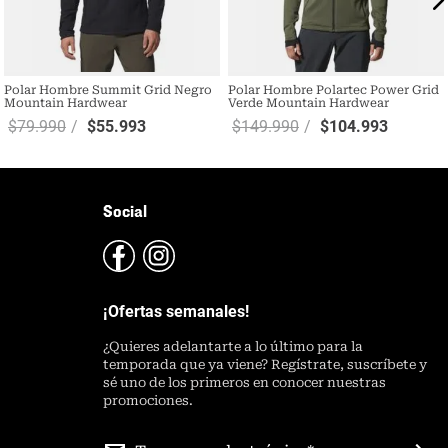
Polar Hombre Summit Grid Negro
Polar Hombre Polartec Power Grid
Mountain Hardwear
Verde Mountain Hardwear
$
79
.
990
$
55
.
993
$
149
.
990
$
104
.
993
Social
¡Ofertas semanales!
¿
Quieres adelantarte a lo último para la
temporada que ya viene? Regístrate, suscríbete y
sé uno de los primeros en conocer nuestras
promociones.