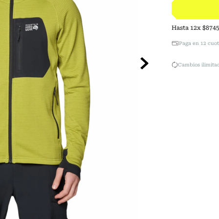
Hasta
12
x
$
874
Paga en 12 cuot
Cambios ilimitad