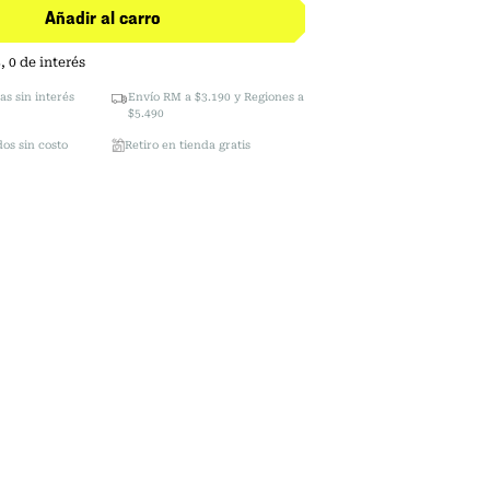
Añadir al carro
5
,
0
de interés
as sin interés
Envío RM a $3.190 y Regiones a
$5.490
os sin costo
Retiro en tienda gratis