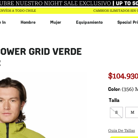
ENVÍOS A TODO CHILE
CAMBIOS ILIMITADOS SIN
 In
Hombre
Mujer
Equipamiento
Special Pr
abin
OWER GRID VERDE
in
ar
R
0
$
104
.
93
$
17
.
994
Color
(356)
Talla
S
M
Guia De Tallas