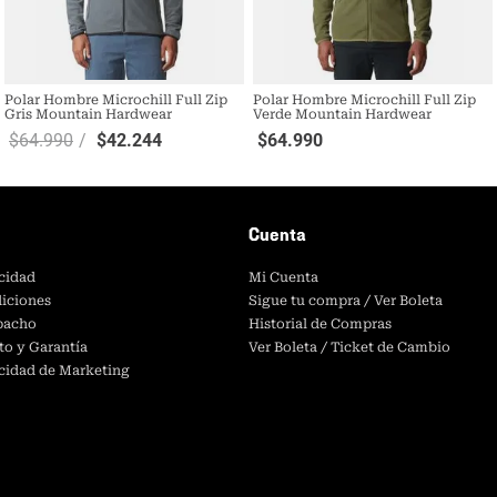
Polar Hombre Microchill Full Zip
Polar Hombre Microchill Full Zip
Gris Mountain Hardwear
Verde Mountain Hardwear
$
64
.
990
$
42
.
244
$
64
.
990
Cuenta
acidad
Mi Cuenta
iciones
Sigue tu compra / Ver Boleta
spacho
Historial de Compras
to y Garantía
Ver Boleta / Ticket de Cambio
acidad de Marketing