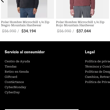
Polar Hombre Microchill 1/4 Zip
Polar Hombre Microchill 1/4 Zip
Negro Mountain Hardwear
Rojo Mountain Hardwear
$
56
.
990
$
34
.
194
$
56
.
990
$
37
.
044
Servicio al consumidor
Legal
Centro de Ayuda
Política de priv
Tiendas
Términos y Cond
Retiro en tienda
Políticas de De
Giftcard
Cambios, Retrac
Contáctanos
Política de Priv
CyberMonday
CyberDay