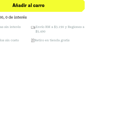
Añadir al carro
00
,
0
de interés
as sin interés
Envío RM a $3.190 y Regiones a
$5.490
os sin costo
Retiro en tienda gratis