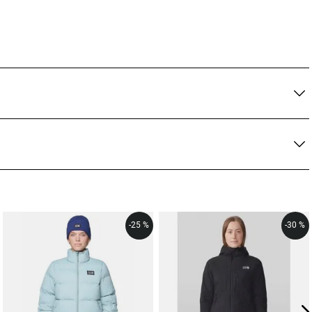
-
25 %
-
30 %