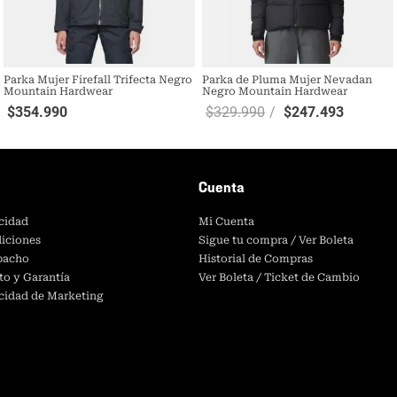
Parka Mujer Firefall Trifecta Negro
Parka de Pluma Mujer Nevadan
Mountain Hardwear
Negro Mountain Hardwear
$
354
.
990
$
329
.
990
$
247
.
493
Cuenta
acidad
Mi Cuenta
iciones
Sigue tu compra / Ver Boleta
spacho
Historial de Compras
to y Garantía
Ver Boleta / Ticket de Cambio
acidad de Marketing