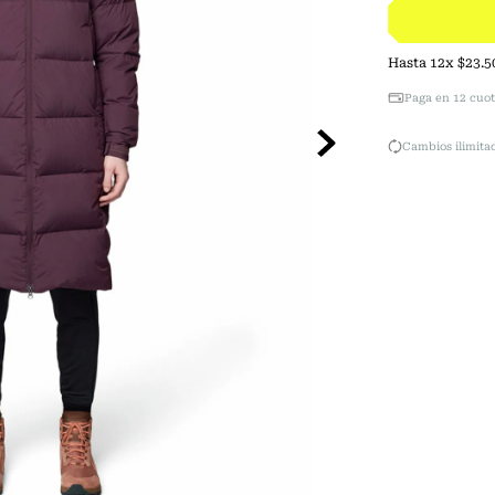
Hasta
12
x
$
23
.
5
Paga en 12 cuot
Cambios ilimitad