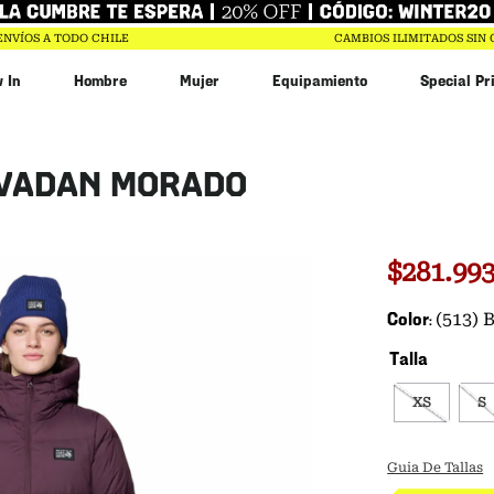
ENVÍOS A TODO CHILE
CAMBIOS ILIMITADOS SIN
 In
Hombre
Mujer
Equipamiento
Special Pr
bin
EVADAN MORADO
n
r
$
20
.
993
$
281
.
99
Color
(513)
Talla
XS
S
Guia De Tallas