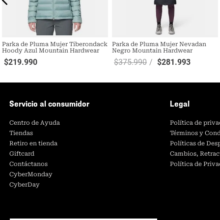
Parka de Pluma Mujer Tiberondack
Parka de Pluma Mujer Nevadan
Hoody Azul Mountain Hardwear
Negro Mountain Hardwear
$
219
.
990
$
375
.
990
$
281
.
993
Servicio al consumidor
Legal
Centro de Ayuda
Política de priv
Tiendas
Términos y Cond
Retiro en tienda
Políticas de De
Giftcard
Cambios, Retrac
Contáctanos
Política de Priv
CyberMonday
CyberDay