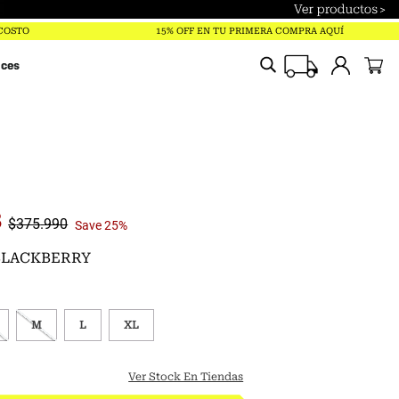
Términos más buscados
 COSTO
15% OFF EN TU PRIMERA COMPRA AQUÍ
trailverse
ices
parka
polar
pantalones
gorro
chaqueta
3
$
375
.
990
Save
25%
jockey
 BLACKBERRY
guantes
mochila
M
L
XL
mujer
Ver Stock En Tiendas