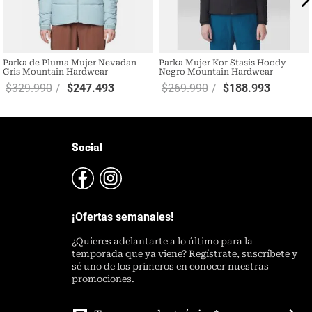
Parka de Pluma Mujer Nevadan
Parka Mujer Kor Stasis Hoody
Gris Mountain Hardwear
Negro Mountain Hardwear
$
329
.
990
$
247
.
493
$
269
.
990
$
188
.
993
Social
¡Ofertas semanales!
¿
Quieres adelantarte a lo último para la
temporada que ya viene? Regístrate, suscríbete y
sé uno de los primeros en conocer nuestras
promociones.