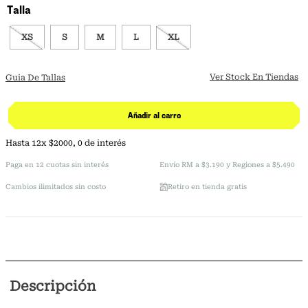
Talla
XS
S
M
L
XL
Ver Stock En Tiendas
Guia De Tallas
Añadir al carro
Hasta
12
x
$
2000
,
0
de interés
Paga en 12 cuotas sin interés
Envío RM a $3.190 y Regiones a $5.490
Cambios ilimitados sin costo
Retiro en tienda gratis
Descripción