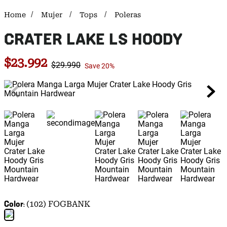
Mujer
Tops
Poleras
CRATER LAKE LS HOODY
$
23
.
992
$
29
.
990
Save
20%
Color
(102) FOGBANK