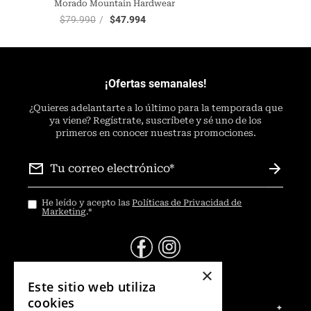
Morado Mountain Hardwear
$
79
.
990
$
47
.
994
¡Ofertas semanales!
¿
Quieres adelantarte a lo último para la temporada que
ya viene? Regístrate, suscríbete y sé uno de los
primeros en conocer nuestras promociones.
He leído y acepto las
Políticas de Privacidad de
Marketing
.
*
×
@Contáctanos
Este sitio web utiliza
cookies
Servicio al Consumidor
+