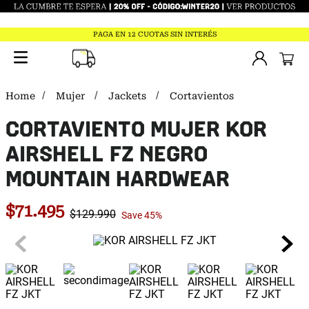
PAGA EN 12 CUOTAS SIN INTERÉS
Mujer
Jackets
Cortavientos
CORTAVIENTO MUJER KOR
AIRSHELL FZ NEGRO
MOUNTAIN HARDWEAR
$
71
.
495
$
129
.
990
Save
45%