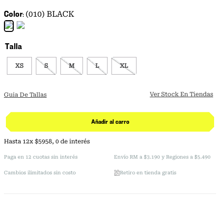
Color
(010) BLACK
Talla
XS
S
M
L
XL
Ver Stock En Tiendas
Guia De Tallas
Añadir al carro
Hasta
12
x
$
5958
,
0
de interés
Paga en 12 cuotas sin interés
Envío RM a $3.190 y Regiones a $5.490
Cambios ilimitados sin costo
Retiro en tienda gratis