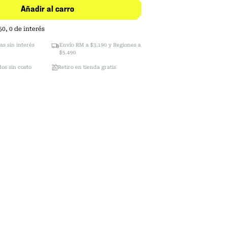
Añadir al carro
50
,
0
de interés
as sin interés
Envío RM a $3.190 y Regiones a
$5.490
os sin costo
Retiro en tienda gratis