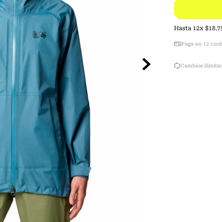
Hasta
12
x
$
18
.
7
Paga en 12 cuot
Cambios ilimitad