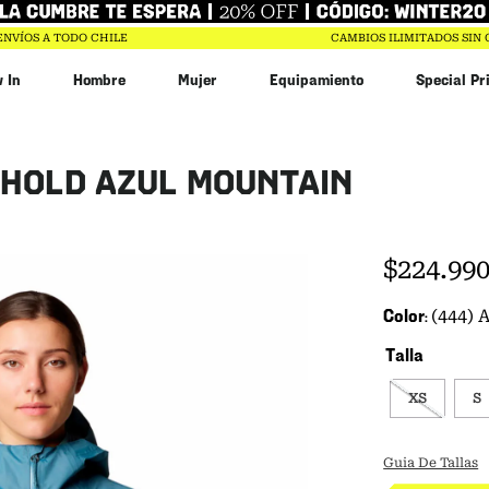
ENVÍOS A TODO CHILE
CAMBIOS ILIMITADOS SIN
 In
Hombre
Mujer
Equipamiento
Special Pr
bin
HOLD AZUL MOUNTAIN
n
r
$
20
.
993
$
224
.
99
Color
(444)
Talla
XS
S
Guia De Tallas