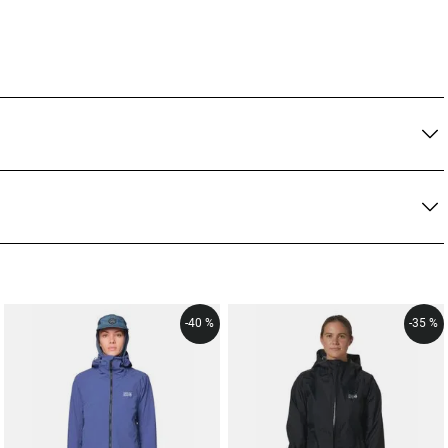
-
40 %
-
35 %