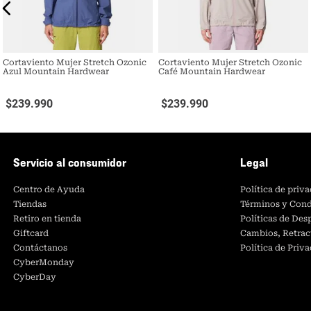
Cortaviento Mujer Stretch Ozonic
Cortaviento Mujer Stretch Ozonic
Azul Mountain Hardwear
Café Mountain Hardwear
$
239
.
990
$
239
.
990
Servicio al consumidor
Legal
Centro de Ayuda
Política de priv
Tiendas
Términos y Cond
Retiro en tienda
Políticas de De
Giftcard
Cambios, Retrac
Contáctanos
Política de Priv
CyberMonday
CyberDay