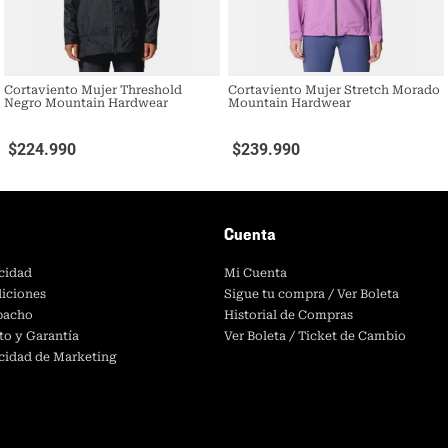
Cortaviento Mujer Threshold
Cortaviento Mujer Stretch Morado
Negro Mountain Hardwear
Mountain Hardwear
$
224
.
990
$
239
.
990
Cuenta
acidad
Mi Cuenta
iciones
Sigue tu compra / Ver Boleta
spacho
Historial de Compras
to y Garantía
Ver Boleta / Ticket de Cambio
acidad de Marketing