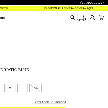
Términos más buscados
 COSTO
15% OFF EN TU PRIMERA COMPRA AQUÍ
trailverse
ices
parka
polar
pantalones
gorro
chaqueta
0
jockey
 ADRIATIC BLUE
mochila
guantes
M
L
XL
mujer
Ver Stock En Tiendas