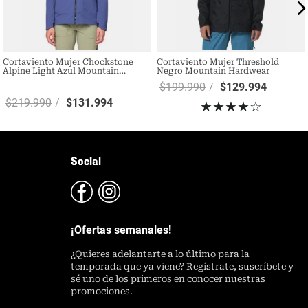
Cortaviento Mujer Chockstone
Cortaviento Mujer Threshold
Alpine Light Azul Mountain
Negro Mountain Hardwear
Hardwear
$
199
.
990
$
129
.
994
$
219
.
990
$
131
.
994
★
★
★
★
☆
Social
¡Ofertas semanales!
¿
Quieres adelantarte a lo último para la
temporada que ya viene? Regístrate, suscríbete y
sé uno de los primeros en conocer nuestras
promociones.