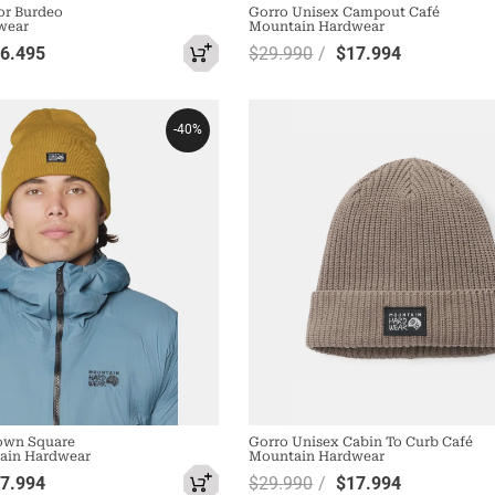
or Burdeo
Gorro Unisex Campout Café
wear
Mountain Hardwear
16
.
495
$
29
.
990
$
17
.
994
-
40%
own Square
Gorro Unisex Cabin To Curb Café
ain Hardwear
Mountain Hardwear
17
.
994
$
29
.
990
$
17
.
994