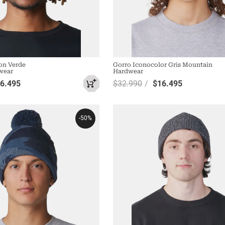
on Verde
Gorro Iconocolor Gris Mountain
wear
Hardwear
16
.
495
$
32
.
990
$
16
.
495
-
50%