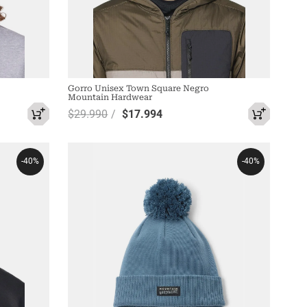
Gorro Unisex Town Square Negro
Mountain Hardwear
$
29
.
990
$
17
.
994
-
40%
-
40%