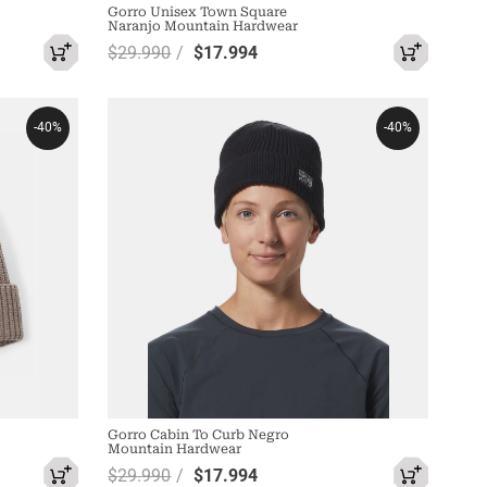
Gorro Unisex Town Square
Naranjo Mountain Hardwear
$
29
.
990
$
17
.
994
-
40%
-
40%
Gorro Cabin To Curb Negro
Mountain Hardwear
$
29
.
990
$
17
.
994