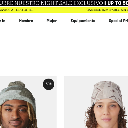
ENVÍOS A TODO CHILE
CAMBIOS ILIMITADOS SIN
 In
Hombre
Mujer
Equipamiento
Special Pr
ujer
hdown
in
ar
90
$
173
.
994
-
50%