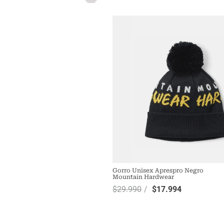
Gorro Unisex Aprespro Negro
Mountain Hardwear
$
29
.
990
$
17
.
994