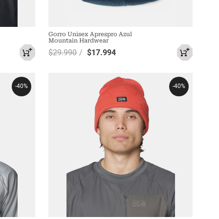
Gorro Unisex Aprespro Azul
Mountain Hardwear
$
29
.
990
$
17
.
994
-
40%
-
40%