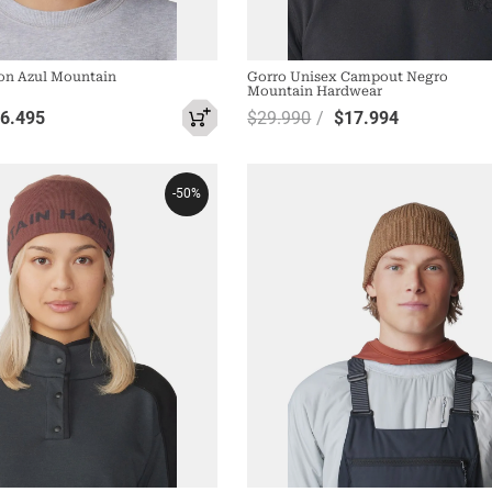
ion Azul Mountain
Gorro Unisex Campout Negro
Mountain Hardwear
16
.
495
$
29
.
990
$
17
.
994
-
50%