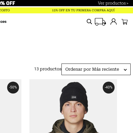
Términos más buscados
 COSTO
15% OFF EN TU PRIMERA COMPRA AQUÍ
trailverse
ices
parka
polar
pantalones
gorro
13
productos
Ordenar por
Más reciente
chaqueta
guantes
-
50%
-
40%
mochila
jockey
saco lamina