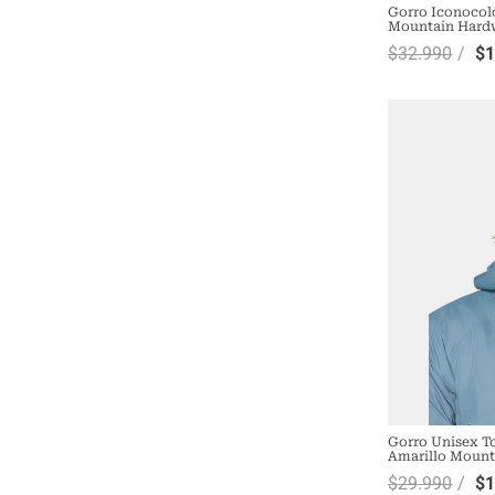
Gorro Iconocol
Mountain Hard
$
32
.
990
$
Gorro Unisex T
Amarillo Mount
$
29
.
990
$