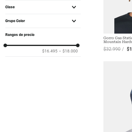
Si
Clase
Accesorios
Grupo Color
Amarillo
Rangos de precio
Gorro Gas Stati
Azul
Mountain Hard
$
32
.
990
$
Café
$16.495
–
$18.000
Gris
Naranjo
Negro
Verde
Burdeo