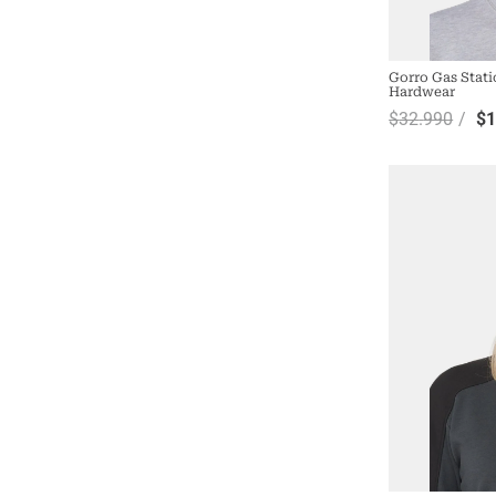
Gorro Gas Stat
Hardwear
$
32
.
990
$