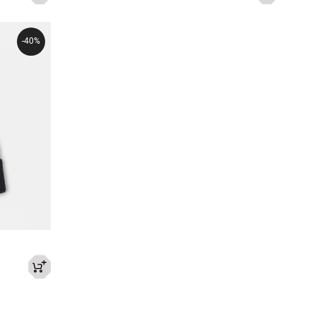
-
40%