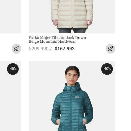
Parka Mujer Tiberondack Down
Beige Mountain Hardwear
$
209
.
990
$
167
.
992
-
40%
-
40%