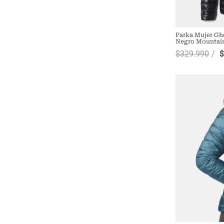
Parka Mujer Gh
Negro Mountai
$
329
.
990