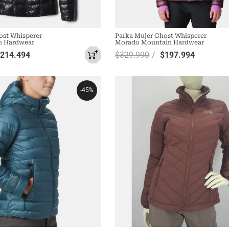
ost Whisperer
Parka Mujer Ghost Whisperer
n Hardwear
Morado Mountain Hardwear
$
214
.
494
$
329
.
990
$
197
.
994
-
45%