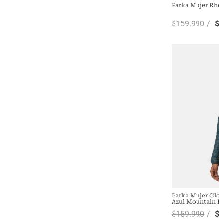
Parka Mujer Rh
$
159
.
990
Parka Mujer Gl
Azul Mountain
$
159
.
990