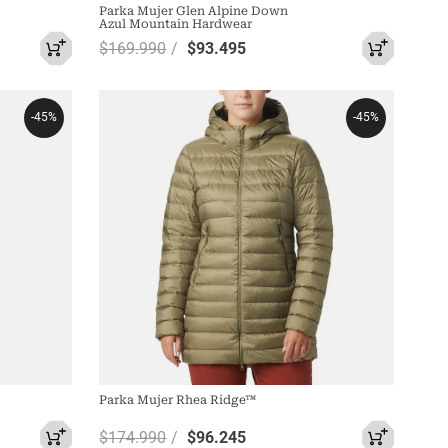
Parka Mujer Glen Alpine Down
Azul Mountain Hardwear
$
169
.
990
$
93
.
495
-
45%
-
45%
Parka Mujer Rhea Ridge™
$
174
.
990
$
96
.
245