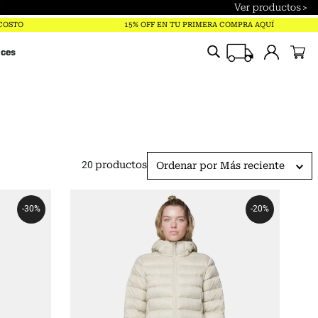
Términos más buscados
 COSTO
15% OFF EN TU PRIMERA COMPRA AQUÍ
trailverse
ices
parka
polar
pantalones
gorro
20
productos
Ordenar por
Más reciente
chaqueta
jockey
-
30%
-
20%
mochila
guantes
mujer