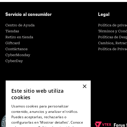
Servicio al consumidor
Legal
Centro de Ayuda
Política de priv
Tiendas
Términos y Cond
Retiro en tienda
Políticas de De
Giftcard
Cambios, Retrac
Contáctanos
Política de Priv
CyberMonday
CyberDay
×
Este sitio web utiliza
cookies
Usamos cookies para personalizar
contenido, anuncios y analizar el tráfico.
Puedes aceptarlas, rechazarlas o
configurarlas en 'Mostrar detalles'. Conoce
Forus 