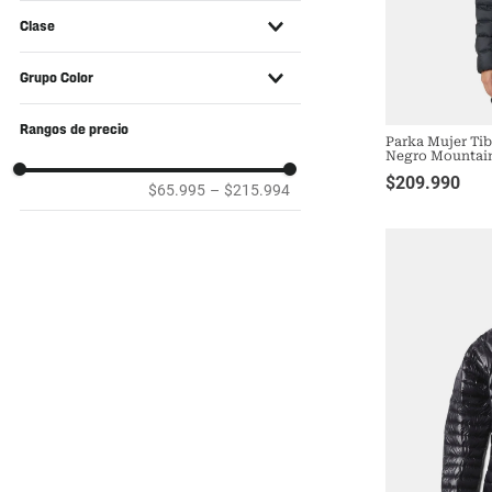
Si
Clase
M
Vestuario
L
Grupo Color
XL
Azul
Rangos de precio
Parka Mujer T
Blanco
Negro Mountai
$
209
.
990
Café
$65.995
–
$215.994
Gris
Morado
Negro
Verde