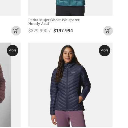
Parka Mujer Ghost Whisperer
Hoody Azul
$
329
.
990
$
197
.
994
-
45%
-
45%