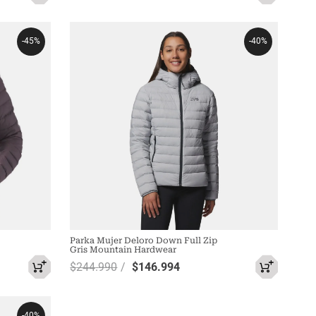
-
45%
-
40%
Parka Mujer Deloro Down Full Zip
Gris Mountain Hardwear
$
244
.
990
$
146
.
994
-
40%