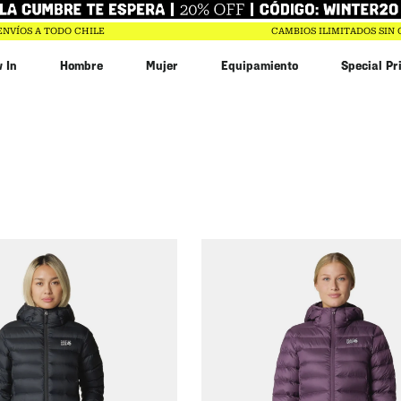
ENVÍOS A TODO CHILE
CAMBIOS ILIMITADOS SIN
 In
Hombre
Mujer
Equipamiento
Special Pr
bin
n
r
$
20
.
993