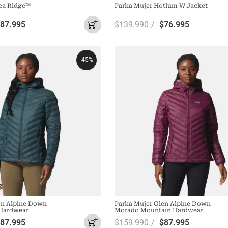
ea Ridge™
Parka Mujer Hotlum W Jacket
$
87
.
995
$
139
.
990
$
76
.
995
-
45%
en Alpine Down
Parka Mujer Glen Alpine Down
 Hardwear
Morado Mountain Hardwear
$
87
.
995
$
159
.
990
$
87
.
995