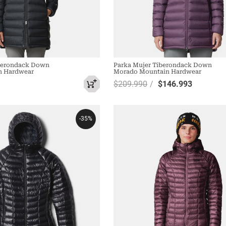
iberondack Down
Parka Mujer Tiberondack Down
n Hardwear
Morado Mountain Hardwear
$
209
.
990
$
146
.
993
-
35%