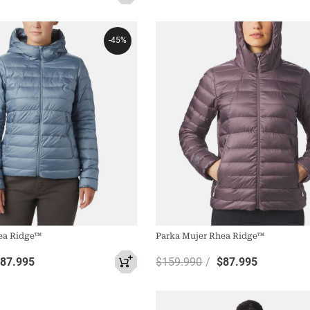
-
45%
ea Ridge™
Parka Mujer Rhea Ridge™
$
87
.
995
$
159
.
990
$
87
.
995