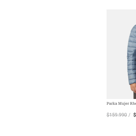
Parka Mujer Rh
$
159
.
990