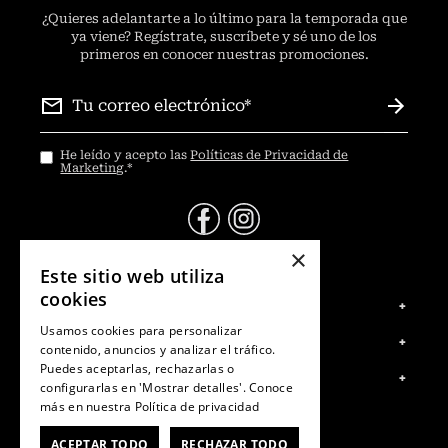
¿
Quieres adelantarte a lo último para la temporada que
ya viene? Regístrate, suscríbete y sé uno de los
primeros en conocer nuestras promociones.
He leído y acepto las
Políticas de Privacidad de
Marketing
.
*
×
@Contáctanos
Este sitio web utiliza
cookies
Servicio al Consumidor
+
Usamos cookies para personalizar
Centro de Ayuda
Legal
+
contenido, anuncios y analizar el tráfico.
Tiendas
Puedes aceptarlas, rechazarlas o
Política de Privacidad
Cuenta
+
Retiro en Tienda
configurarlas en 'Mostrar detalles'. Conoce
Término y Condiciones
Giftcard
Mi Cuenta
más en nuestra
Política de privacidad
Política de Despachos
Contáctanos
Sigue tu compra
Cambios, Retracto y Garantía
ACEPTAR TODO
RECHAZAR TODO