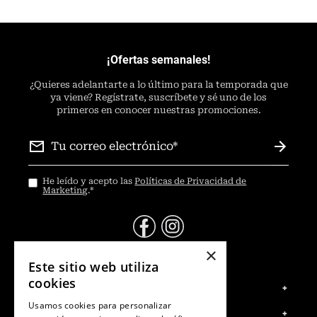
¡Ofertas semanales!
¿
Quieres adelantarte a lo último para la temporada que
ya viene? Regístrate, suscríbete y sé uno de los
primeros en conocer nuestras promociones.
He leído y acepto las
Políticas de Privacidad de
Marketing
.
*
×
@Contáctanos
Este sitio web utiliza
cookies
Servicio al Consumidor
+
Usamos cookies para personalizar
Centro de Ayuda
Legal
+