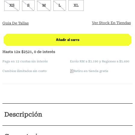
XS
S
M
L
XL
Ver Stock En Tiendas
Guia De Tallas
Añadir al carro
Hasta
12
x
$
2521
,
0
de interés
Paga en 12 cuotas sin interés
Envío RM a $3.190 y Regiones a $5.490
Cambios ilimitados sin costo
Retiro en tienda gratis
Descripción