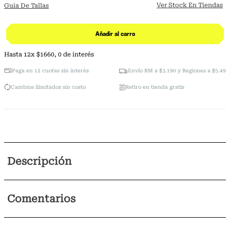
Ver Stock En Tiendas
Guia De Tallas
Añadir al carro
Hasta
12
x
$
1660
,
0
de interés
Paga en 12 cuotas sin interés
Envío RM a $3.190 y Regiones a $5.490
Cambios ilimitados sin costo
Retiro en tienda gratis
Descripción
Comentarios