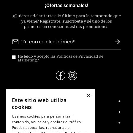
¡Ofertas semanales!
¿
Quieres adelantarte a lo último para la temporada que
ya viene? Regístrate, suscríbete y sé uno de los
primeros en conocer nuestras promociones.
He leído y acepto las
Políticas de Privacidad de
Marketing
.
*
@Contáctanos
×
Este sitio web utiliza
Servicio al Consumidor
+
cookies
Centro de Ayuda
Legal
+
Usamos cookies para personalizar
Tiendas
Política de Privacidad
contenido, anuncios y analizar el tráfico.
Cuenta
+
Retiro en Tienda
Término y Condiciones
Puedes aceptarlas, rechazarlas o
Giftcard
Mi Cuenta