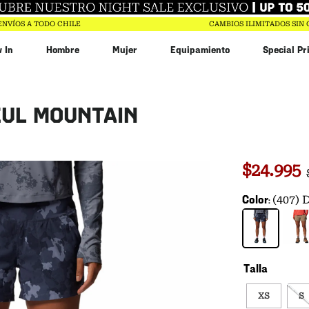
ENVÍOS A TODO CHILE
CAMBIOS ILIMITADOS SIN
 In
Hombre
Mujer
Equipamiento
Special Pr
abin
ZUL MOUNTAIN
in
ar
0
$
24
.
995
$
17
.
994
Color
(407)
Talla
XS
S