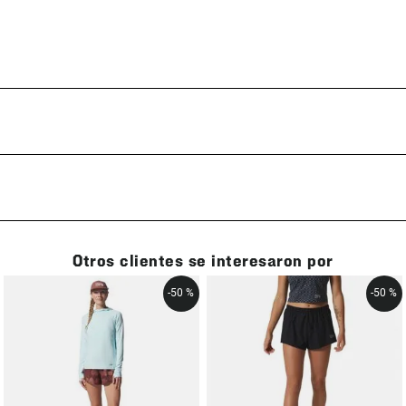
Otros clientes se interesaron por
-
50 %
-
50 %