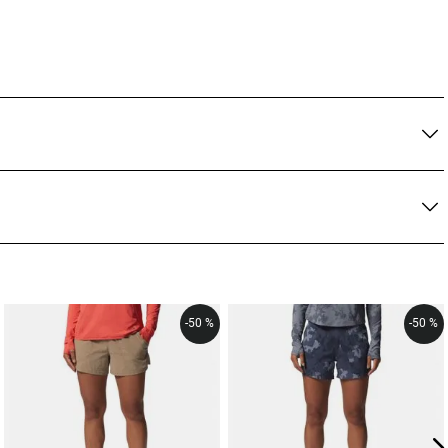
-
50 %
-
50 %