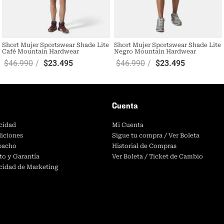
Short Mujer Sportswear Shade Lite
Short Mujer Sportswear Shade Lite
Café Mountain Hardwear
Negro Mountain Hardwear
$
46
.
990
$
23
.
495
$
46
.
990
$
23
.
495
Cuenta
acidad
Mi Cuenta
iciones
Sigue tu compra / Ver Boleta
spacho
Historial de Compras
to y Garantía
Ver Boleta / Ticket de Cambio
acidad de Marketing