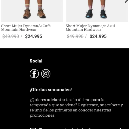
Short Mujer Dynama/2 Café
Short Mujer Dynama/2 Azul
Mountain Hardwear
Mountain Hardwear
$
49
.
990
$
24
.
995
$
49
.
990
$
24
.
995
Social
¡Ofertas semanales!
¿
Quieres adelantarte a lo último para la
temporada que ya viene? Regístrate, suscríbete y
sé uno de los primeros en conocer nuestras
promociones.