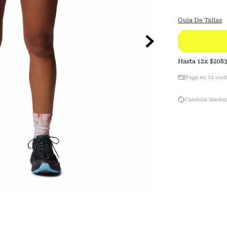
Guia De Tallas
Hasta
12
x
$
208
Paga en 12 cuot
Cambios ilimitad