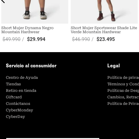
Short Mujer Dynama Negro
Short Mujer Sportswear Shade Lite
Mountain Hardwear
Verde Mountain Hardwear
$
49
.
990
$
29
.
994
$
46
.
990
$
23
.
495
Servicio al consumidor
Legal
Centro de Ayuda
Política de priv
Tiendas
Términos y Cond
Retiro en tienda
Políticas de De
Giftcard
Cambios, Retrac
Contáctanos
Política de Priv
CyberMonday
CyberDay