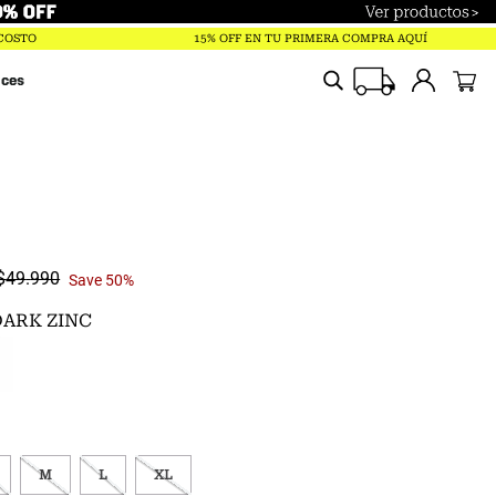
Términos más buscados
 COSTO
15% OFF EN TU PRIMERA COMPRA AQUÍ
trailverse
ices
polar
parka
pantalones
gorro
chaqueta
$
49
.
990
Save
50%
guantes
 DARK ZINC
jockey
mochila
mujer
M
L
XL