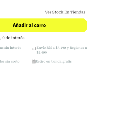
Ver Stock En Tiendas
Añadir al carro
3
,
0
de interés
as sin interés
Envío RM a $3.190 y Regiones a
$5.490
os sin costo
Retiro en tienda gratis