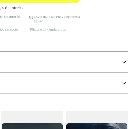
0
,
0
de interés
as sin interés
Envío RM a $3.190 y Regiones a
$5.490
os sin costo
Retiro en tienda gratis