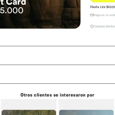
Hasta
12
x
$
625
Paga en 12 cuot
Cambios ilimitad
Otros clientes se interesaron por