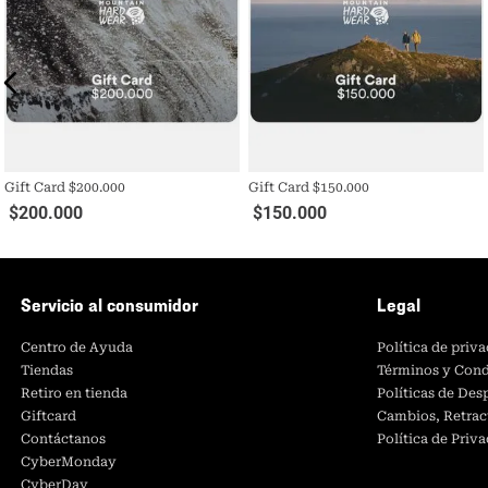
Gift Card $200.000
Gift Card $150.000
$
200
.
000
$
150
.
000
Servicio al consumidor
Legal
Centro de Ayuda
Política de priv
Tiendas
Términos y Cond
Retiro en tienda
Políticas de De
Giftcard
Cambios, Retrac
Contáctanos
Política de Priv
CyberMonday
CyberDay