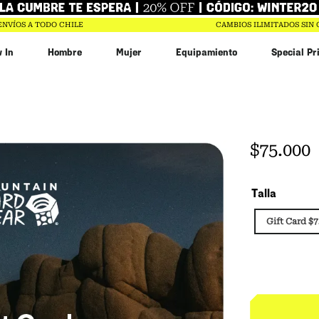
ENVÍOS A TODO CHILE
CAMBIOS ILIMITADOS SIN
 In
Hombre
Mujer
Equipamiento
Special Pr
$
75
.
000
Talla
Gift Card $7