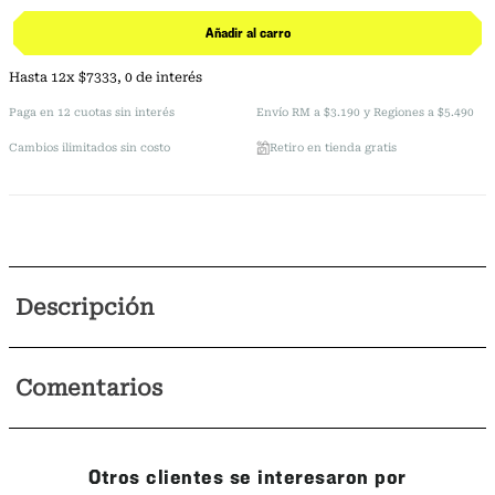
Añadir al carro
Hasta
12
x
$
7333
,
0
de interés
Paga en 12 cuotas sin interés
Envío RM a $3.190 y Regiones a $5.490
Cambios ilimitados sin costo
Retiro en tienda gratis
Descripción
Comentarios
Otros clientes se interesaron por