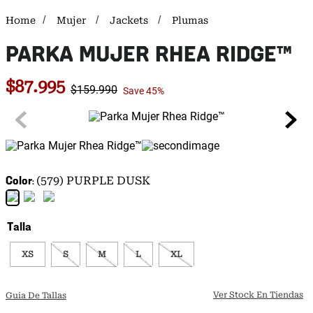
Mujer
Jackets
Plumas
PARKA MUJER RHEA RIDGE™
$
87
.
995
$
159
.
990
Save
45%
Color
(579) PURPLE DUSK
Talla
XS
S
M
L
XL
Ver Stock En Tiendas
Guia De Tallas