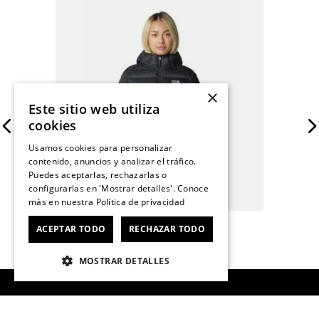
×
Este sitio web utiliza
cookies
Usamos cookies para personalizar
contenido, anuncios y analizar el tráfico.
Puedes aceptarlas, rechazarlas o
configurarlas en 'Mostrar detalles'. Conoce
más en nuestra
Política de privacidad
Parka Mujer Tiberondack Down Negro
Mountain Hardwear
ACEPTAR TODO
RECHAZAR TODO
$
209
.
990
MOSTRAR DETALLES
¡Ofertas semanales!