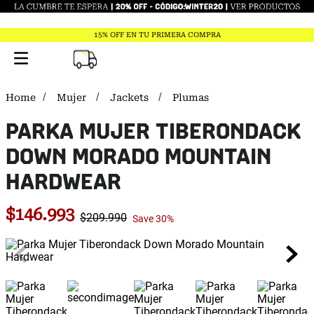
15% OFF EN TU PRIMERA COMPRA
Mujer
Jackets
Plumas
PARKA MUJER TIBERONDACK
DOWN MORADO MOUNTAIN
HARDWEAR
$
146
.
993
$
209
.
990
Save
30%