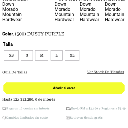
Color
(500) DUSTY PURPLE
Talla
XS
S
M
L
XL
Ver Stock En Tiendas
Guia De Tallas
Añadir al carro
Hasta
12
x
$
12
.
250
,
0
de interés
Paga en 12 cuotas sin interés
Envío RM a $3.190 y Regiones a $5.490
Cambios ilimitados sin costo
Retiro en tienda gratis