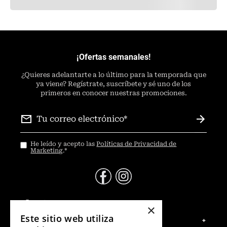
¡Ofertas semanales!
¿
Quieres adelantarte a lo último para la temporada que
ya viene? Regístrate, suscríbete y sé uno de los
primeros en conocer nuestras promociones.
He leído y acepto las
Políticas de Privacidad de
Marketing
.
*
@Contáctanos
×
Este sitio web utiliza
Servicio al Consumidor
+